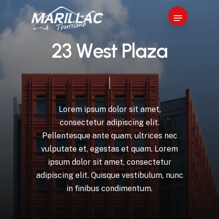
Skip
Menu
to
Close
main
Menu
content
2
3
W
e
s
t
P
l
a
z
a
Lorem
ipsum
dolor
sit
amet,
consectetur
adipiscing
elit.
Pellentesque
ante
quam,
ultrices
nec
vulputate
et,
egestas
et
quam.
Lorem
ipsum
dolor
sit
amet,
consectetur
adipiscing
elit.
Quisque
vestibulum,
nunc
in
finibus
condimentum.